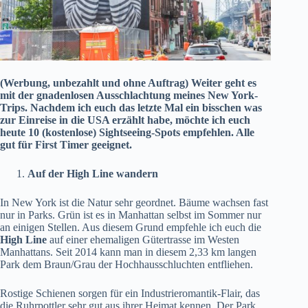
(Werbung, unbezahlt und ohne Auftrag) Weiter geht es
mit der gnadenlosen Ausschlachtung meines New York-
Trips. Nachdem ich euch das letzte Mal ein bisschen was
zur
Einreise in die USA
erzählt habe, möchte ich euch
heute 10 (kostenlose) Sightseeing-Spots empfehlen. Alle
gut für First Timer geeignet.
Auf der High Line wandern
In New York ist die Natur sehr geordnet. Bäume wachsen fast
nur in Parks. Grün ist es in Manhattan selbst im Sommer nur
an einigen Stellen. Aus diesem Grund empfehle ich euch die
High Line
auf einer ehemaligen Gütertrasse im Westen
Manhattans. Seit 2014 kann man in diesem 2,33 km langen
Park dem Braun/Grau der Hochhausschluchten entfliehen.
Rostige Schienen sorgen für ein Industrieromantik-Flair, das
die Ruhrpottler sehr gut aus ihrer Heimat kennen. Der Park