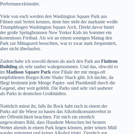
Performancekünstler.
Viele von euch werden den Washington Square Park aus
Filmen und Serien kennen, denn hier steht der markante weiße
Triumphbogen Washington Square Arch. Direkt davor bietet
der große Springbrunnen New Yorker Kids im Sommer ein
kostenloses Freibad. Als wir an einem sonnigen Maitag den
Park zur Mittagszeit besuchten, war er zwar stark frequentiert,
aber nicht überlaufen.
Zudem habe ich sowohl diesen als auch den Park am
Flatiron
Building
als sehr sauber wahrgenommen. Und das, obwohl es
im
Madison Square Park
eine Filiale der mir mega-oft
empfohlenen Burger-Kette Shake Shack gibt. Ich dachte, da
fliegt bestimmt jede Menge Papier- und Plastikmüll durch die
Gegend, aber weit gefehlt. Die Parks sind sehr viel sauberer
als Parks in deutschen Großstädten.
Natürlich müsst ihr, falls ihr Bock habt euch in einem der
Parks auf die Wiese zu hauen das Alkoholkonsumverbot in
der Öffentlichkeit beachten. Für mich ein ziemlich
ungewohntes Bild, dass Hunderte Menschen bei bestem
Wetter abends in einem Park liegen können, jeder seinen Müll
wieder mitnimmt und keiner Alkohol trinkt. Ziemlich gut.