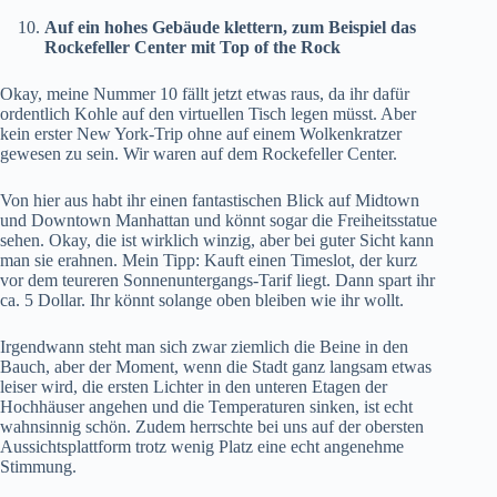
Auf ein hohes Gebäude klettern, zum Beispiel das
Rockefeller Center mit Top of the Rock
Okay, meine Nummer 10 fällt jetzt etwas raus, da ihr dafür
ordentlich Kohle auf den virtuellen Tisch legen müsst. Aber
kein erster New York-Trip ohne auf einem Wolkenkratzer
gewesen zu sein. Wir waren auf dem Rockefeller Center.
Von hier aus habt ihr einen fantastischen Blick auf Midtown
und Downtown Manhattan und könnt sogar die Freiheitsstatue
sehen. Okay, die ist wirklich winzig, aber bei guter Sicht kann
man sie erahnen. Mein Tipp: Kauft einen Timeslot, der kurz
vor dem teureren
Sonnenuntergangs-Tarif
liegt. Dann spart ihr
ca. 5 Dollar. Ihr könnt solange oben bleiben wie ihr wollt.
Irgendwann steht man sich zwar ziemlich die Beine in den
Bauch, aber der Moment, wenn die Stadt ganz langsam etwas
leiser wird, die ersten Lichter in den unteren Etagen der
Hochhäuser angehen und die Temperaturen sinken, ist echt
wahnsinnig schön. Zudem herrschte bei uns auf der obersten
Aussichtsplattform trotz wenig Platz eine echt angenehme
Stimmung.