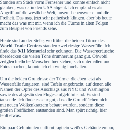
Stunden am Stück vorm Fernseher und konnte einfach nicht
glauben, was da in den USA abgeht. Ich empfand es als
Angriff auf die westliche Welt, unsere Lebensweise und die
Freiheit. Das mag jetzt sehr pathetisch klingen, aber bis heute
macht das was mit mir, wenn ich die Türme in alten Folgen
zum Beispiel von
Friends
sehe.
Heute sind an der Stelle, wo früher die beiden Türme des
World Trade Centers
standen zwei riesige Wasserfälle. Ich
finde das
9/11 Memorial
sehr gelungen. Die Wassergeräusche
überdecken die vielen Töne drumherum ganz gut. Obwohl
zeitgleich etliche Menschen hier stehen, sich unterhalten und
Fotos machen, konnte ich ein wenig innehalten.
Um die beiden Grundrisse der Türme, die eben jetzt als
Wasserfälle fungieren, sind Tafeln angebracht, auf denen alle
Namen der Opfer des Anschlags aus NYC und Washington
sowie des abgestürzten Fluges aufgeführt sind. Es sind
tausende. Ich finde es sehr gut, dass die Grundflächen nicht
mit neuen Wolkenkratzern bebaut wurden, sondern diese
großen Freiflächen entstanden sind. Man spürt richtig, hier
fehlt etwas.
Ein paar Gehminuten entfernt ragt ein weißes Gebäude empor,