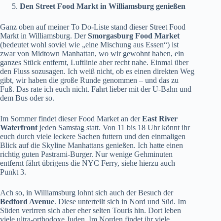
Den Street Food Markt in Williamsburg genießen
Ganz oben auf meiner To Do-Liste stand dieser Street Food
Markt in Williamsburg. Der
Smorgasburg Food Market
(bedeutet wohl soviel wie „eine Mischung aus Essen“) ist
zwar von Midtown Manhattan, wo wir gewohnt haben, ein
ganzes Stück entfernt, Luftlinie aber recht nahe. Einmal über
den Fluss sozusagen. Ich weiß nicht, ob es einen direkten Weg
gibt, wir haben die große Runde genommen – und das zu
Fuß. Das rate ich euch nicht. Fahrt lieber mit der U-Bahn und
dem Bus oder so.
Im Sommer findet dieser Food Market an der
East River
Waterfront
jeden Samstag statt. Von 11 bis 18 Uhr könnt ihr
euch durch viele leckere Sachen futtern und den einmaligen
Blick auf die Skyline Manhattans genießen. Ich hatte einen
richtig guten Pastrami-Burger. Nur wenige Gehminuten
entfernt fährt übrigens die NYC Ferry, siehe hierzu auch
Punkt 3.
Ach so, in Williamsburg lohnt sich auch der Besuch der
Bedford Avenue
. Diese unterteilt sich in Nord und Süd. Im
Süden verirren sich aber eher selten Touris hin. Dort leben
viele ultra-orthodoxe Juden. Im Norden findet ihr viele