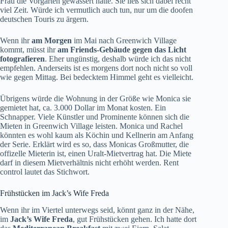
Frau die Vorgärten gewässert hatte. Sie ließ sich dabei recht
viel Zeit. Würde ich vermutlich auch tun, nur um die doofen
deutschen Touris zu ärgern.
Wenn ihr
am Morgen
im Mai nach Greenwich Village
kommt, müsst ihr
am Friends-Gebäude gegen das Licht
fotografieren
. Eher ungünstig, deshalb würde ich das nicht
empfehlen. Anderseits ist es morgens dort noch nicht so voll
wie gegen Mittag. Bei bedecktem Himmel geht es vielleicht.
Übrigens würde die Wohnung in der Größe wie Monica sie
gemietet hat, ca. 3.000 Dollar im Monat kosten. Ein
Schnapper. Viele Künstler und Prominente können sich die
Mieten in Greenwich Village leisten. Monica und Rachel
könnten es wohl kaum als Köchin und Kellnerin am Anfang
der Serie. Erklärt wird es so, dass Monicas Großmutter, die
offizelle Mieterin ist, einen Uralt-Mietvertrag hat. Die Miete
darf in diesem Mietverhältnis nicht erhöht werden. Rent
control lautet das Stichwort.
Frühstücken im Jack’s Wife Freda
Wenn ihr im Viertel unterwegs seid, könnt ganz in der Nähe,
im
Jack’s Wife Freda
, gut Frühstücken gehen. Ich hatte dort