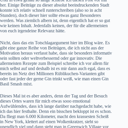
her. Einige Beiträge zu dieser absolut beeindruckenden Stadt
konnte ich relativ schnell runterschreiben (also so in acht
Stunden), doch dieser hier sollte etwas ganz Besonderes
werden. Was ziemlich albern ist, denn eigentlich hat er so gut
wie keinen Inhalt. Jedenfalls keinen, der für die allermeisten
von euch irgendeine Relevanz hätte.
Nicht, dass das ein Totschlagargument hier im Blog wäre. Es
gibt eine ganze Reihe von Beiträgen, die ich nicht aus der
Motivation heraus verfasst habe, dass sie besonders informativ
sein sollten oder weltverbessernd oder gar innovativ. Die
allermeisten Rezepte zum Beispiel schreibe ich vor allem für
mich selbst auf und deshalb ist es mir dann auch egal, dass es
bereits im Netz drei Millionen
Rüblikuchen
-Varianten gibt
oder fast jeder der gerne Gin trinkt weiß, wie man einen
Gin
Basil Smash mixt
.
Dieses Mal ist es aber anders, denn der Tag und der Besuch
dieses Ortes waren für mich etwas sooo emotional
Aufwühlendes, dass ich lange darüber nachgedacht habe, wie
ich das hier festhalte. Denn ein bisschen bekloppt ist es schon.
Da fliegt man 6.000 Kilometer, macht den krassesten Scheiß
in New York, klettert auf einen Wolkenkratzer, sieht so
unendlich viel und dann steht man in Greenwich Village vor