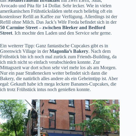
das
Mediterranean Breakfast
mit zwei Eiern, Salat,
Avocado und Pita für 14 Dollar. Sehr lecker. Wie in vielen
amerikanischen Frühstücksläden steht euch beliebig oft ein
kostenloser Refill an Kaffee zur Verfügung. Allerdings ist der
Refill ohne Milch. Das
Jack’s Wife Freda
befindet sich in der
50 Carmine Street – zwischen Bleeker and Bedford
Street
. Ich mochte den Laden und den Service sehr gerne.
Ein weiterer Tipp: Ganz fantastische Cupcakes gibt es in
Greenwich Village in der
Magonlia’s Bakery
. Nach dem
Frühstück bin ich noch mal zurück zum Friends-Building, da
ich mich nicht so einfach verabschieden konnte. Zur
Mittagszeit war dort schon sehr viel mehr los als am Morgen.
Nur ein paar Straßenecken weiter befindet sich dann die
Bakery, die natürlich alles andere als ein Geheimtipp ist. Aber
egal: Gekauft habe ich mega leckere Bananen-Cupcakes, die
ich trotz Frühstück intus noch genießen konnte.