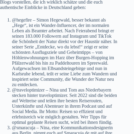
Blogs vorstellen, die ich wirklich schätze und die euch
authentische Einblicke in Deutschland geben:
@hegefire
– Simon Hegewald, besser bekannt als
„Hege“, ist ein Wander-Influencer, der im normalen
Leben als Beamter arbeitet. Nach Feierabend bringt er
seinen 183.000 Followern auf Instagram und TikTok
die Schönheit der Natur direkt vor der Haustür näher. In
seiner Serie „Entdecke, wo du lebst!“ zeigt er seine
schönsten Ausflugsziele und Geheimtipps – von
Höhlenwohnungen im Harz über Burgen-Hopping im
Pfälzerwald bis hin zu Paddeltouren im Spreewald.
Aufgewachsen im Elbsandsteingebirge und nun in
Karlsruhe lebend, teilt er seine Liebe zum Wandern und
inspiriert seine Community, die Wunder der Natur neu
zu entdecken.
@traveloptimizer
– Nina und Tom aus Niederbayern
stecken hinter traveloptimizer. Seit 2022 sind die beiden
auf Weltreise und teilen ihre besten Reiserouten,
Unterkünfte und Abenteuer in ihrem Podcast und auf
Social Media. Ihr Motto: Reisen so effizient und
erlebnisreich wie möglich gestalten. Wer Tipps für
optimal geplante Reisen sucht, wird bei ihnen fündig.
@smaracuja
– Nina, eine Kommunikationsdesignerin
aus Berlin, nimmt euch auf Smaracuja.de mit auf ihre