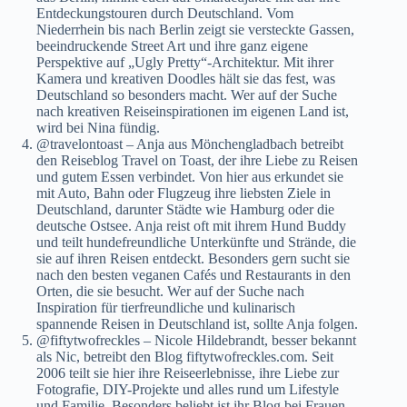
Entdeckungstouren durch Deutschland. Vom
Niederrhein bis nach Berlin zeigt sie versteckte Gassen,
beeindruckende Street Art und ihre ganz eigene
Perspektive auf „Ugly Pretty“-Architektur. Mit ihrer
Kamera und kreativen Doodles hält sie das fest, was
Deutschland so besonders macht. Wer auf der Suche
nach kreativen Reiseinspirationen im eigenen Land ist,
wird bei Nina fündig.
@travelontoast
– Anja aus Mönchengladbach betreibt
den Reiseblog Travel on Toast, der ihre Liebe zu Reisen
und gutem Essen verbindet. Von hier aus erkundet sie
mit Auto, Bahn oder Flugzeug ihre liebsten Ziele in
Deutschland, darunter Städte wie Hamburg oder die
deutsche Ostsee. Anja reist oft mit ihrem Hund Buddy
und teilt hundefreundliche Unterkünfte und Strände, die
sie auf ihren Reisen entdeckt. Besonders gern sucht sie
nach den besten veganen Cafés und Restaurants in den
Orten, die sie besucht. Wer auf der Suche nach
Inspiration für tierfreundliche und kulinarisch
spannende Reisen in Deutschland ist, sollte Anja folgen.
@fiftytwofreckles
– Nicole Hildebrandt, besser bekannt
als Nic, betreibt den Blog fiftytwofreckles.com. Seit
2006 teilt sie hier ihre Reiseerlebnisse, ihre Liebe zur
Fotografie, DIY-Projekte und alles rund um Lifestyle
und Familie. Besonders beliebt ist ihr Blog bei Frauen,