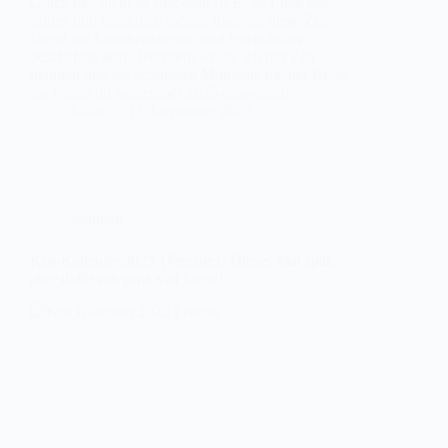
Glück mal nicht so spät dran :)! Es ist Ende des
Jahres und eigentlich müsste man um diese Zeit
längst mit Geschenkpapier und Spekulatius
beschäftigt sein. Trotzdem wollte ich mir Zeit
nehmen und die schönsten Momente meiner Reise
ins Elsass im September 2025 auswählen.
Julius
11. Dezember 2025
Wohnen
Kos-Kalender 2025 {Freebie}: Dieses Mal spät,
aber dafür mit ganz viel Liebe!