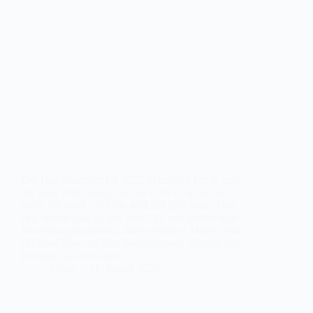
Der Kos-Kalender für 2025 ist endlich fertig, und
ich freue mich riesig, ihn mit euch zu teilen. Ich
weiß, ich weiß – ich bin wirklich spät dran. Aber
hey, besser spät als nie, oder? Es war wieder eine
Herzensangelegenheit, meine liebsten Motive von
der Insel Kos und den Nachbarinseln Nisyros und
Pserimos auszuwählen.
Julius
11. Januar 2025