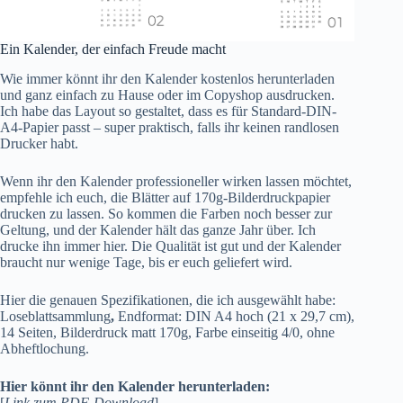
Ein Kalender, der einfach Freude macht
Wie immer könnt ihr den Kalender kostenlos herunterladen
und ganz einfach zu Hause oder im Copyshop ausdrucken.
Ich habe das Layout so gestaltet, dass es für Standard-DIN-
A4-Papier passt – super praktisch, falls ihr keinen randlosen
Drucker habt.
Wenn ihr den Kalender professioneller wirken lassen möchtet,
empfehle ich euch, die Blätter auf 170g-Bilderdruckpapier
drucken zu lassen. So kommen die Farben noch besser zur
Geltung, und der Kalender hält das ganze Jahr über. Ich
drucke ihn immer
hier
. Die Qualität ist gut und der Kalender
braucht nur wenige Tage, bis er euch geliefert wird.
Hier die genauen Spezifikationen, die ich ausgewählt habe:
Loseblattsammlung
,
Endformat: DIN A4 hoch (21 x 29,7 cm),
14 Seiten, Bilderdruck matt 170g, Farbe einseitig 4/0, ohne
Abheftlochung.
Hier könnt ihr den Kalender herunterladen:
[
Link zum PDF-Download
]