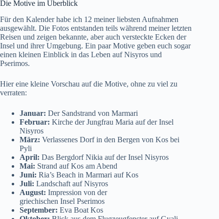
Die Motive im Überblick
Für den Kalender habe ich 12 meiner liebsten Aufnahmen
ausgewählt. Die Fotos entstanden teils während meiner letzten
Reisen und zeigen bekannte, aber auch versteckte Ecken der
Insel und ihrer Umgebung. Ein paar Motive geben euch sogar
einen kleinen Einblick in das Leben auf Nisyros und
Pserimos.
Hier eine kleine Vorschau auf die Motive, ohne zu viel zu
verraten:
Januar:
Der Sandstrand von Marmari
Februar:
Kirche der Jungfrau Maria auf der Insel
Nisyros
März:
Verlassenes Dorf in den Bergen von Kos bei
Pyli
April:
Das Bergdorf Nikia auf der Insel Nisyros
Mai:
Strand auf Kos am Abend
Juni:
Ria’s Beach
in Marmari auf Kos
Juli:
Landschaft auf Nisyros
August:
Impression von der
griechischen Insel Pserimos
September:
Eva Boat Kos
Oktober:
Blick aus dem Flugzeugfenster auf Gyali