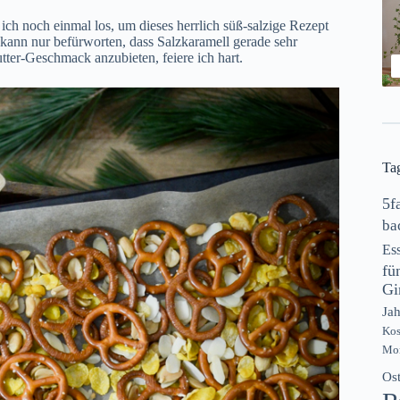
ich noch einmal los, um dieses herrlich süß-salzige Rezept
 kann nur befürworten, dass Salzkaramell gerade sehr
utter-Geschmack anzubieten, feiere ich hart.
Ta
5f
ba
Es
fü
Gi
Jah
Ko
Mon
Os