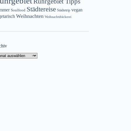
uhrgebiet
Ruhrgebiet Tipps
Städtereise
mmer
vegan
Soulfood
Städtetrip
Weihnachten
etarisch
Weihnachtsbäckerei
chiv
chiv