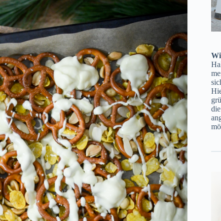
Wi
Ha
mei
sic
Hie
gr
di
ang
möc