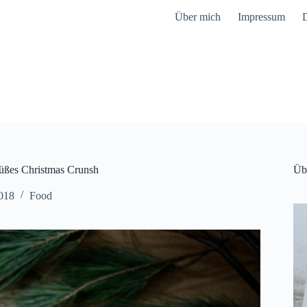
Über mich
Impressum
D
süßes Christmas Crunsh
Üb
018
Food