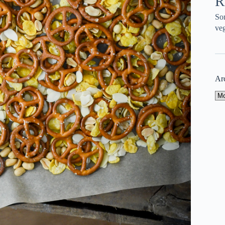
R
So
veg
Ar
Ar