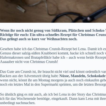
Wenn ihr noch nicht genug von Süßkram, Plätzchen und Schoko-Völl
Richtige für euch: Ein ultra-schnelles Rezept für Christmas Cruns
Das gelingt auch so kurz vor Weihnachten noch.
Gesehen habe ich das Christmas Crunsh-Rezept bei
Lena
. Damit ich e
Genuss dieser salzig-süßen Knabberei kommt, hacke ich schnell noch 
Hafermakronen
und
Bratapfellikör
habe ich – auch wenn beide Rezepte e
Aaaaaber nicht von Christmas Crunsh!
Das Gute am Crunsh ist, ihr braucht nicht viel und könnt ordentlich va
Backen aus der Adventszeit übrig habt:
Nüsse, Mandeln, Schokolade
wenn nicht, könnt ihr am Montag morgens ja auch noch einkaufen gehe
noch ein letztes Mal in den Supermarkt sprinten, um die letzten Besorg
So ähnlich ging es mir auch, als ich bei Lena in der Story das Christma
ich für das Wochenende benötige, eingekauft. Dann kam Lena mit ihr
unbedingt nachmachen.