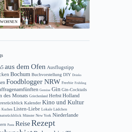
WOHNEN
gs
aus dem Ofen
a5
Ausflugstipp
Bochum
cken
Buchvorstellung
DIY
Drinks
Foodblogger NRW
sen
Freebie
Frühling
Gin
nffragenamfünften
Gin-Cocktails
Gemüse
n des Monats
Holland
Herbst
Griechenland
Kino und Kultur
resrückblick
Kalender
Listen-Liebe
s
Lokale Lädchen
Kuchen
Niederlande
atsrückblick
New York
Münster
Rezept
Reise
tern
Pasta