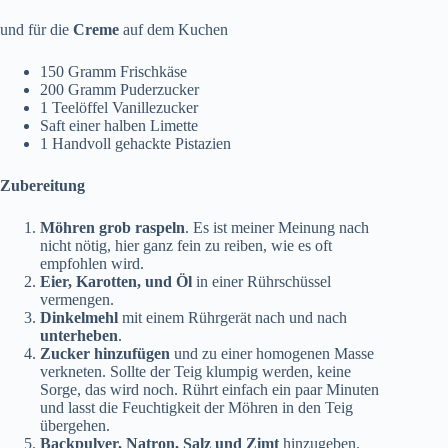
und für die
Creme
auf dem Kuchen
150 Gramm Frischkäse
200 Gramm Puderzucker
1 Teelöffel Vanillezucker
Saft einer halben Limette
1 Handvoll gehackte Pistazien
Zubereitung
Möhren grob raspeln
. Es ist meiner Meinung nach
nicht nötig, hier ganz fein zu reiben, wie es oft
empfohlen wird.
Eier, Karotten, und Öl
in einer Rührschüssel
vermengen.
Dinkelmehl
mit einem Rührgerät nach und nach
unterheben
.
Zucker hinzufügen
und zu einer homogenen Masse
verkneten. Sollte der Teig klumpig werden, keine
Sorge, das wird noch. Rührt einfach ein paar Minuten
und lasst die Feuchtigkeit der Möhren in den Teig
übergehen.
Backpulver, Natron, Salz und Zimt
hinzugeben.