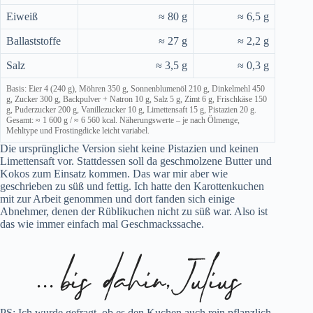
Eiweiß
≈ 80 g
≈ 6,5 g
Ballaststoffe
≈ 27 g
≈ 2,2 g
Salz
≈ 3,5 g
≈ 0,3 g
Basis: Eier 4 (240 g), Möhren 350 g, Sonnenblumenöl 210 g, Dinkelmehl 450
g, Zucker 300 g, Backpulver + Natron 10 g, Salz 5 g, Zimt 6 g, Frischkäse 150
g, Puderzucker 200 g, Vanillezucker 10 g, Limettensaft 15 g, Pistazien 20 g.
Gesamt: ≈ 1 600 g / ≈ 6 560 kcal. Näherungswerte – je nach Ölmenge,
Mehltype und Frostingdicke leicht variabel.
Die ursprüngliche Version sieht keine Pistazien und keinen
Limettensaft vor. Stattdessen soll da geschmolzene Butter und
Kokos zum Einsatz kommen. Das war mir aber wie
geschrieben zu süß und fettig. Ich hatte den Karottenkuchen
mit zur Arbeit genommen und dort fanden sich einige
Abnehmer, denen der Rüblikuchen nicht zu süß war. Also ist
das wie immer einfach mal Geschmackssache.
PS: Ich wurde gefragt, ob es den Kuchen auch rein pflanzlich