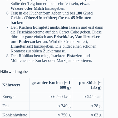
Sollte der Teig immer noch sehr fest sein,
etwas
Wasser oder Milch
hinzugeben.
Teig in die Kuchenform geben und bei
180 Grad
Celsius (Ober-/Unterhitze) für ca. 45 Minuten
backen
.
Den Kuchen
komplett auskühlen lassen
und erst dann
die Frischkäsecreme auf den Carrot Cake geben. Diese
rührt ihr ganz einfach aus
Frischkäse, Vanillezucker
und Puderzucker
an. Wird die Creme zu fest,
Limettensaft
hinzugeben. Die bildet einen schönen
Kontrast zur süßen Zuckermasse.
Den Rüblikuchen mit
gehackten Pistazien
und
Möhrchen aus Zucker oder Marzipan dekorieren.
Nährwertangabe
gesamter Kuchen (≈ 1
pro Stück (≈
Nährwert
600 g)
135 g)
Energie
≈ 6 560 kcal
≈ 545 kcal
Fett
≈ 340 g
≈ 28 g
Kohlenhydrate
≈ 750 g
≈ 63 g