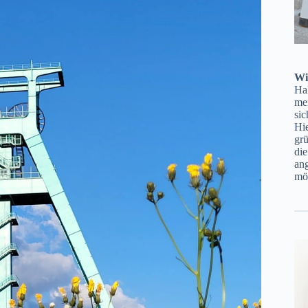
Wi
Ha
mei
sic
Hie
gr
di
ang
möc