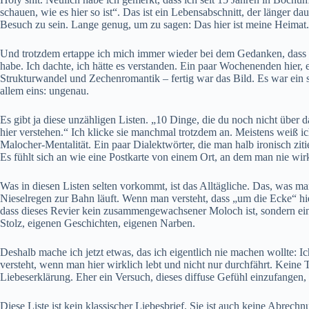
schauen, wie es hier so ist“. Das ist ein Lebensabschnitt, der länger 
Besuch zu sein. Lange genug, um zu sagen: Das hier ist meine Heimat.
Und trotzdem ertappe ich mich immer wieder bei dem Gedanken, dass 
habe. Ich dachte, ich hätte es verstanden. Ein paar Wochenenden hier, 
Strukturwandel und Zechenromantik – fertig war das Bild. Es war ein sc
allem eins: ungenau.
Es gibt ja diese unzähligen Listen. „10 Dinge, die du noch nicht über 
hier verstehen.“ Ich klicke sie manchmal trotzdem an. Meistens weiß i
Malocher-Mentalität. Ein paar Dialektwörter, die man halb ironisch zitier
Es fühlt sich an wie eine Postkarte von einem Ort, an dem man nie wirk
Was in diesen Listen selten vorkommt, ist das Alltägliche. Das, was
Nieselregen zur Bahn läuft. Wenn man versteht, dass „um die Ecke“ hi
dass dieses Revier kein zusammengewachsener Moloch ist, sondern ein 
Stolz, eigenen Geschichten, eigenen Narben.
Deshalb mache ich jetzt etwas, das ich eigentlich nie machen wollte: Ic
versteht, wenn man hier wirklich lebt und nicht nur durchfährt. Keine 
Liebeserklärung. Eher ein Versuch, dieses diffuse Gefühl einzufangen, 
Diese Liste ist kein klassischer Liebesbrief. Sie ist auch keine Abrechn