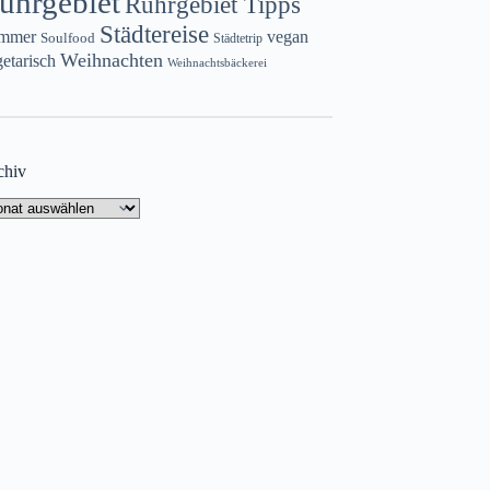
uhrgebiet
Ruhrgebiet Tipps
Städtereise
mmer
vegan
Soulfood
Städtetrip
Weihnachten
etarisch
Weihnachtsbäckerei
chiv
chiv