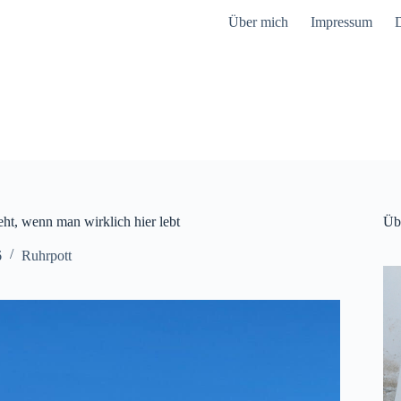
Über mich
Impressum
D
eht, wenn man wirklich hier lebt
Üb
6
Ruhrpott