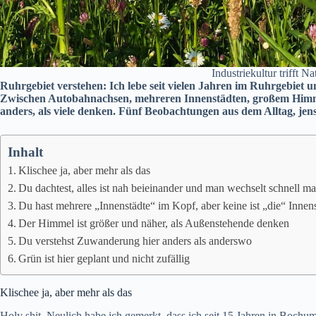
Industriekultur trifft N
Ruhrgebiet verstehen: Ich lebe seit vielen Jahren im Ruhrgebiet u
Zwischen Autobahnachsen, mehreren Innenstädten, großem Himmel
anders, als viele denken. Fünf Beobachtungen aus dem Alltag, jense
Inhalt
Klischee ja, aber mehr als das
Du dachtest, alles ist nah beieinander und man wechselt schnell ma
Du hast mehrere „Innenstädte“ im Kopf, aber keine ist „die“ Innen
Der Himmel ist größer und näher, als Außenstehende denken
Du verstehst Zuwanderung hier anders als anderswo
Grün ist hier geplant und nicht zufällig
Klischee ja, aber mehr als das
Holy shit. Neulich habe ich gemerkt, dass ich seit 15 Jahren in Bochu