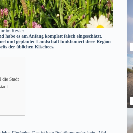
atur im Revier
nd habe es am Anfang komplett falsch eingeschätzt.
 und geplanter Landschaft funktioniert diese Region
its der üblichen Klischees.
l die Stadt
stadt
m lebe. Fünfzehn. Das ist kein Praktikum mehr, kein „Mal