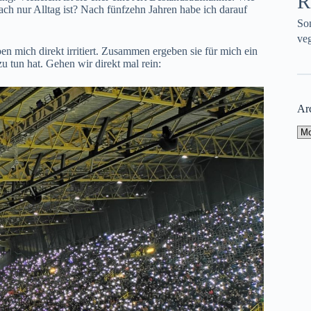
R
fach nur Alltag ist? Nach fünfzehn Jahren habe ich darauf
So
veg
ben mich direkt irritiert. Zusammen ergeben sie für mich ein
u tun hat. Gehen wir direkt mal rein:
Ar
Ar