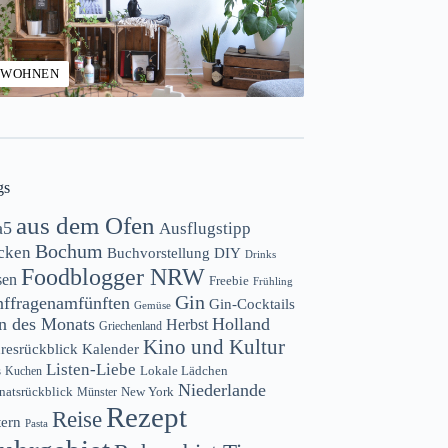
WOHNEN
gs
aus dem Ofen
a5
Ausflugstipp
Bochum
cken
Buchvorstellung
DIY
Drinks
Foodblogger NRW
sen
Freebie
Frühling
Gin
nffragenamfünften
Gin-Cocktails
Gemüse
n des Monats
Holland
Herbst
Griechenland
Kino und Kultur
resrückblick
Kalender
Listen-Liebe
s
Lokale Lädchen
Kuchen
Niederlande
atsrückblick
New York
Münster
Rezept
Reise
tern
Pasta