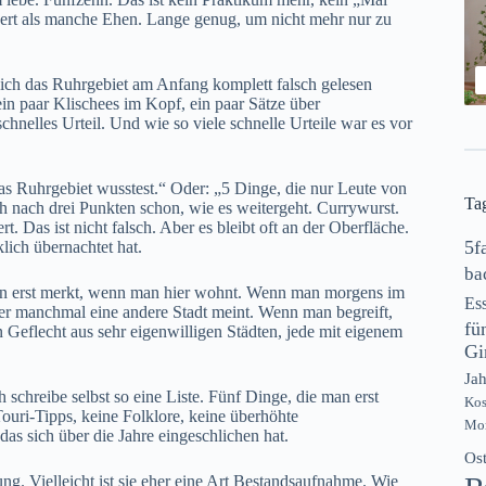
dauert als manche Ehen. Lange genug, um nicht mehr nur zu
ich das Ruhrgebiet am Anfang komplett falsch gelesen
ein paar Klischees im Kopf, ein paar Sätze über
hnelles Urteil. Und wie so viele schnelle Urteile war es vor
das Ruhrgebiet wusstest.“ Oder: „5 Dinge, die nur Leute von
Ta
ch nach drei Punkten schon, wie es weitergeht. Currywurst.
t. Das ist nicht falsch. Aber es bleibt oft an der Oberfläche.
5f
lich übernachtet hat.
ba
 man erst merkt, wenn man hier wohnt. Wenn man morgens im
Es
er manchmal eine andere Stadt meint. Wenn man begreift,
fü
Geflecht aus sehr eigenwilligen Städten, jede mit eigenem
Gi
Jah
h schreibe selbst so eine Liste. Fünf Dinge, die man erst
Ko
Touri-Tipps, keine Folklore, keine überhöhte
Mon
das sich über die Jahre eingeschlichen hat.
Os
ung. Vielleicht ist sie eher eine Art Bestandsaufnahme. Wie