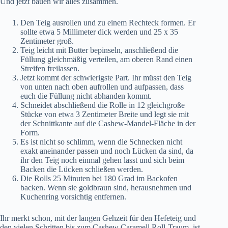
Und jetzt bauen wir alles zusammen.
Den Teig ausrollen und zu einem Rechteck formen. Er
sollte etwa 5 Millimeter dick werden und 25 x 35
Zentimeter groß.
Teig leicht mit Butter bepinseln, anschließend die
Füllung gleichmäßig verteilen, am oberen Rand einen
Streifen freilassen.
Jetzt kommt der schwierigste Part. Ihr müsst den Teig
von unten nach oben aufrollen und aufpassen, dass
euch die Füllung nicht abhanden kommt.
Schneidet abschließend die Rolle in 12 gleichgroße
Stücke von etwa 3 Zentimeter Breite und legt sie mit
der Schnittkante auf die Cashew-Mandel-Fläche in der
Form.
Es ist nicht so schlimm, wenn die Schnecken nicht
exakt aneinander passen und noch Lücken da sind, da
ihr den Teig noch einmal gehen lasst und sich beim
Backen die Lücken schließen werden.
Die Rolls 25 Minuten bei 180 Grad im Backofen
backen. Wenn sie goldbraun sind, herausnehmen und
Kuchenring vorsichtig entfernen.
Ihr merkt schon, mit der langen Gehzeit für den Hefeteig und
den vielen Schritten bis zum Cashew Caramell Roll-Traum, ist