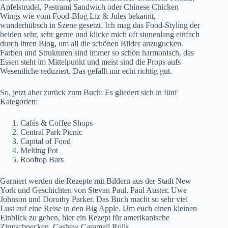
Apfelstrudel, Pastrami Sandwich oder Chinese Chicken
Wings wie vom Food-Blog
Liz & Jules
bekannt,
wunderhübsch in Szene gesetzt. Ich mag das Food-Styling der
beiden sehr, sehr gerne und klicke mich oft stunenlang einfach
durch ihren Blog, um all die schönen Bilder anzugucken.
Farben und Strukturen sind immer so schön harmonisch, das
Essen steht im Mittelpunkt und meist sind die Props aufs
Wesentliche reduziert. Das gefällt mir echt richtig gut.
So, jetzt aber zurück zum Buch: Es gliedert sich in fünf
Kategorien:
Cafés & Coffee Shops
Central Park Picnic
Capital of Food
Melting Pot
Rooftop Bars
Garniert werden die Rezepte mit Bildern aus der Stadt New
York und Geschichten von Stevan Paul, Paul Auster, Uwe
Johnson und Dorothy Parker. Das Buch macht so sehr viel
Lust auf eine Reise in den Big Apple. Um euch einen kleinen
Einblick zu geben, hier ein Rezept für amerikanische
Zimtschnecken, Cashew Caramell Rolls …