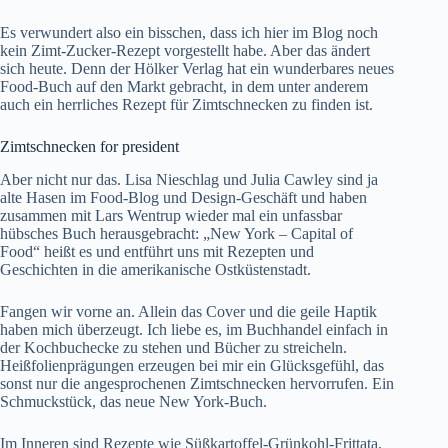
Es verwundert also ein bisschen, dass ich hier im Blog noch
kein Zimt-Zucker-Rezept vorgestellt habe. Aber das ändert
sich heute. Denn der Hölker Verlag hat ein wunderbares neues
Food-Buch auf den Markt gebracht, in dem unter anderem
auch ein herrliches Rezept für Zimtschnecken zu finden ist.
Zimtschnecken for president
Aber nicht nur das. Lisa Nieschlag und Julia Cawley sind ja
alte Hasen im Food-Blog und Design-Geschäft und haben
zusammen mit Lars Wentrup wieder mal ein unfassbar
hübsches Buch herausgebracht: „New York – Capital of
Food“ heißt es und entführt uns mit Rezepten und
Geschichten in die amerikanische Ostküstenstadt.
Fangen wir vorne an. Allein das Cover und die geile Haptik
haben mich überzeugt. Ich liebe es, im Buchhandel einfach in
der Kochbuchecke zu stehen und Bücher zu streicheln.
Heißfolienprägungen erzeugen bei mir ein Glücksgefühl, das
sonst nur die angesprochenen Zimtschnecken hervorrufen. Ein
Schmuckstück, das neue New York-Buch.
Im Inneren sind Rezepte wie Süßkartoffel-Grünkohl-Frittata,