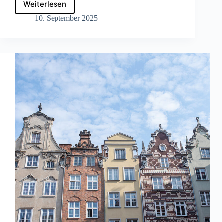
Weiterlesen
Was
mich
10. September 2025
im
August
beschäftigt
hat