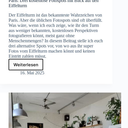
Paris: Drei kostenlose Fotospots mit Blick auf den
Eiffelturm
Der Eiffelturm ist das bekannteste Wahrzeichen von
Paris. Aber die üblichen Fotospots sind oft überfüllt.
Was wäre, wenn ich euch zeige, wie ihr den Turm
aus weniger bekannten, kostenlosen Perspektiven
fotografieren könnt, meist ganz ohne
Menschenmengen? In diesem Beitrag stelle ich euch
drei alternative Spots vor, von wo aus ihr super
Fotos vom Eiffelturm machen könnt und keinen
Eintritt zahlen müsst.
Weiterlesen
Paris:
Drei
16. Mai 2025
kostenlose
Fotospots
mit
Blick
auf
den
Eiffelturm