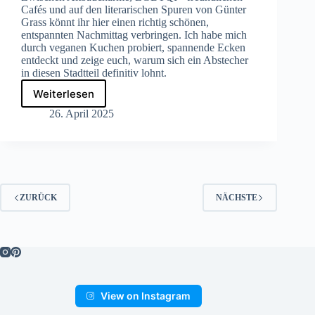
Cafés und auf den literarischen Spuren von Günter
Grass könnt ihr hier einen richtig schönen,
entspannten Nachmittag verbringen. Ich habe mich
durch veganen Kuchen probiert, spannende Ecken
entdeckt und zeige euch, warum sich ein Abstecher
in diesen Stadtteil definitiv lohnt.
Weiterlesen
Vegan
essen
26. April 2025
in
Danzig:
Café-
Tipps
aus
dem
ZURÜCK
NÄCHSTE
Stadtteil
Wrzeszcz
(Langfuhr)
View on Instagram