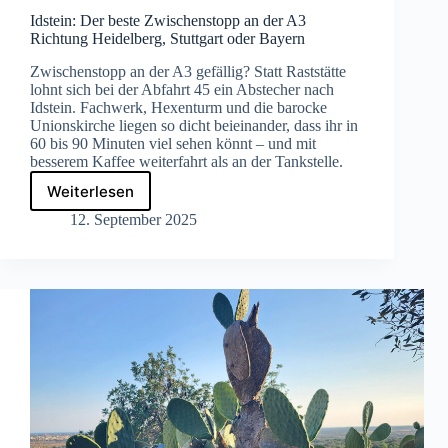
Idstein: Der beste Zwischenstopp an der A3
Richtung Heidelberg, Stuttgart oder Bayern
Zwischenstopp an der A3 gefällig? Statt Raststätte
lohnt sich bei der Abfahrt 45 ein Abstecher nach
Idstein. Fachwerk, Hexenturm und die barocke
Unionskirche liegen so dicht beieinander, dass ihr in
60 bis 90 Minuten viel sehen könnt – und mit
besserem Kaffee weiterfahrt als an der Tankstelle.
Weiterlesen
Idstein:
Der
12. September 2025
beste
Zwischenstopp
an
der
A3
Richtung
Heidelberg,
Stuttgart
oder
Bayern