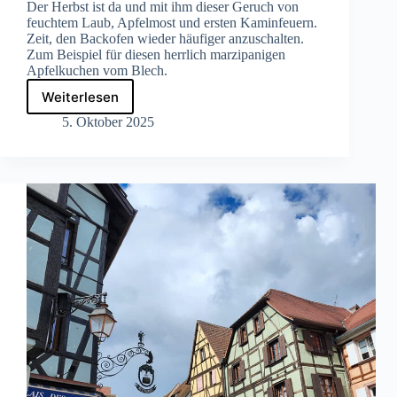
Der Herbst ist da und mit ihm dieser Geruch von
feuchtem Laub, Apfelmost und ersten Kaminfeuern.
Zeit, den Backofen wieder häufiger anzuschalten.
Zum Beispiel für diesen herrlich marzipanigen
Apfelkuchen vom Blech.
Weiterlesen
Rezept
für
5. Oktober 2025
leckeren
Apfelkuchen
vom
Blech
mit
Marzipan