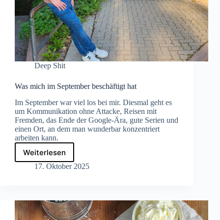
Deep Shit
Was mich im September beschäftigt hat
Im September war viel los bei mir. Diesmal geht es
um Kommunikation ohne Attacke, Reisen mit
Fremden, das Ende der Google-Ära, gute Serien und
einen Ort, an dem man wunderbar konzentriert
arbeiten kann.
Weiterlesen
Was
mich
17. Oktober 2025
im
September
beschäftigt
hat