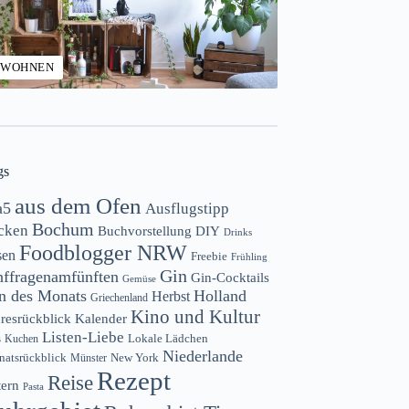
WOHNEN
gs
aus dem Ofen
a5
Ausflugstipp
Bochum
cken
Buchvorstellung
DIY
Drinks
Foodblogger NRW
sen
Freebie
Frühling
Gin
nffragenamfünften
Gin-Cocktails
Gemüse
n des Monats
Holland
Herbst
Griechenland
Kino und Kultur
resrückblick
Kalender
Listen-Liebe
s
Lokale Lädchen
Kuchen
Niederlande
atsrückblick
New York
Münster
Rezept
Reise
tern
Pasta