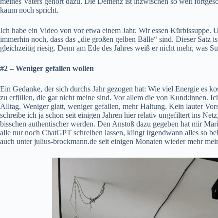
meines Vaters gehört dazu. Die Demenz ist inzwischen so weit fortgesch
kaum noch spricht.
Ich habe ein Video von vor etwa einem Jahr. Wir essen Kürbissuppe. 
immerhin noch, dass das „die großen gelben Bälle“ sind. Dieser Satz i
gleichzeitig riesig. Denn am Ede des Jahres weiß er nicht mehr, was Su
#2 – Weniger gefallen wollen
Ein Gedanke, der sich durchs Jahr gezogen hat: Wie viel Energie es ko
zu erfüllen, die gar nicht meine sind. Vor allem die von Kund:innen. Ic
Alltag. Weniger glatt, weniger gefallen, mehr Haltung. Kein lauter Vor
schreibe ich ja schon seit einigen Jahren hier relativ ungefiltert ins Ne
bisschen authentischer werden. Den Anstoß dazu gegeben hat mir Ma
alle nur noch ChatGPT schreiben lassen, klingt irgendwann alles so bel
auch unter
julius-brockmann.de
seit einigen Monaten wieder mehr mein