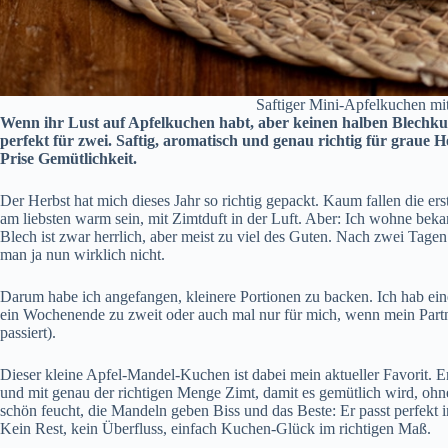
Saftiger Mini-Apfelkuchen m
Wenn ihr Lust auf Apfelkuchen habt, aber keinen halben Blechkuc
perfekt für zwei. Saftig, aromatisch und genau richtig für graue 
Prise Gemütlichkeit.
Der Herbst hat mich dieses Jahr so richtig gepackt. Kaum fallen die er
am liebsten warm sein, mit Zimtduft in der Luft. Aber: Ich wohne beka
Blech ist zwar herrlich, aber meist zu viel des Guten. Nach zwei Tage
man ja nun wirklich nicht.
Darum habe ich angefangen, kleinere Portionen zu backen. Ich hab ei
ein Wochenende zu zweit oder auch mal nur für mich, wenn mein Partn
passiert).
Dieser kleine Apfel-Mandel-Kuchen ist dabei mein aktueller Favorit. Er
und mit genau der richtigen Menge Zimt, damit es gemütlich wird, o
schön feucht, die Mandeln geben Biss und das Beste: Er passt perfekt i
Kein Rest, kein Überfluss, einfach Kuchen-Glück im richtigen Maß.