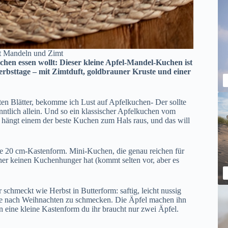
it Mandeln und Zimt
hen essen wollt: Dieser kleine Apfel-Mandel-Kuchen ist
Herbsttage – mit Zimtduft, goldbrauner Kruste und einer
sten Blätter, bekomme ich Lust auf Apfelkuchen- Der sollte
nntlich allein. Und so ein klassischer Apfelkuchen vom
n hängt einem der beste Kuchen zum Hals raus, und das will
ne
20 cm-Kastenform
. Mini-Kuchen, die genau reichen für
er keinen Kuchenhunger hat (kommt selten vor, aber es
 schmeckt wie Herbst in Butterform: saftig, leicht nussig
hne nach Weihnachten zu schmecken. Die Äpfel machen ihn
n eine kleine Kastenform du ihr braucht nur zwei Äpfel.