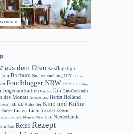
WOHNEN
gs
aus dem Ofen
a5
Ausflugstipp
Bochum
cken
Buchvorstellung
DIY
Drinks
Foodblogger NRW
sen
Freebie
Frühling
Gin
nffragenamfünften
Gin-Cocktails
Gemüse
n des Monats
Holland
Herbst
Griechenland
Kino und Kultur
resrückblick
Kalender
Listen-Liebe
s
Lokale Lädchen
Kuchen
Niederlande
atsrückblick
New York
Münster
Rezept
Reise
tern
Pasta