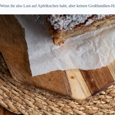
Wenn ihr also Lust auf Apfelkuchen habt, aber keinen Großfamilien-Hau