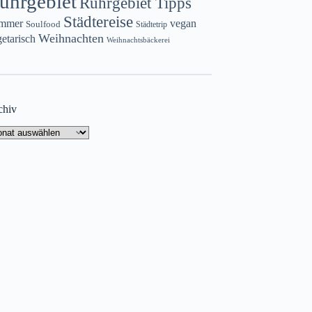
uhrgebiet
Ruhrgebiet Tipps
Städtereise
mmer
vegan
Soulfood
Städtetrip
Weihnachten
etarisch
Weihnachtsbäckerei
chiv
chiv