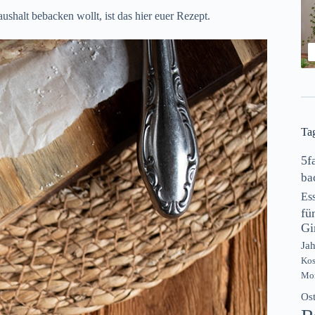
shalt bebacken wollt, ist das hier euer Rezept.
Ta
5f
ba
Es
fü
Gi
Jah
Ko
Mon
Os