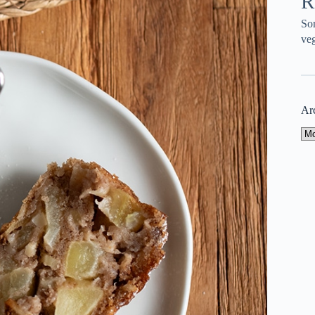
R
So
veg
Ar
Ar