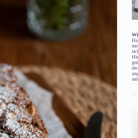
Wi
Ha
mei
sic
Hie
gr
di
ang
möc