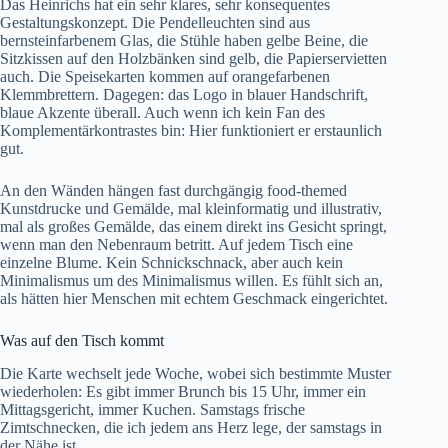
Das Heinrichs hat ein sehr klares, sehr konsequentes
Gestaltungskonzept. Die Pendelleuchten sind aus
bernsteinfarbenem Glas, die Stühle haben gelbe Beine, die
Sitzkissen auf den Holzbänken sind gelb, die Papierservietten
auch. Die Speisekarten kommen auf orangefarbenen
Klemmbrettern. Dagegen: das Logo in blauer Handschrift,
blaue Akzente überall. Auch wenn ich kein Fan des
Komplementärkontrastes bin: Hier funktioniert er erstaunlich
gut.
An den Wänden hängen fast durchgängig food-themed
Kunstdrucke und Gemälde, mal kleinformatig und illustrativ,
mal als großes Gemälde, das einem direkt ins Gesicht springt,
wenn man den Nebenraum betritt. Auf jedem Tisch eine
einzelne Blume. Kein Schnickschnack, aber auch kein
Minimalismus um des Minimalismus willen. Es fühlt sich an,
als hätten hier Menschen mit echtem Geschmack eingerichtet.
Was auf den Tisch kommt
Die Karte wechselt jede Woche, wobei sich bestimmte Muster
wiederholen: Es gibt immer Brunch bis 15 Uhr, immer ein
Mittagsgericht, immer Kuchen. Samstags frische
Zimtschnecken, die ich jedem ans Herz lege, der samstags in
der Nähe ist.