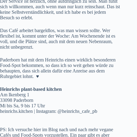
Der Service ist herzlich, ohne aufdringlich zu sein. Man fühlt
sich willkommen, auch wenn man nur kurz reinschaut. Das ist
keine Selbstverständlichkeit, und ich habe es bei jedem
Besuch so erlebt.
Das Café arbeitet bargeldlos, was man wissen sollte. Wer
flexibel ist, kommt unter der Woche: Am Wochenende ist es
voll, und die Plätze sind, auch mit dem neuen Nebenraum,
nicht unbegrenzt.
Paderborn hat mit dem Heinrichs einen wirklich besonderen
Food-Spot bekommen, so dass ich so weit gehen würde zu
behaupten, dass sich allein dafür eine Anreise aus dem
Ruhrgebiet lohnt.
♥
Heinrichs plant-based kitchen
Am Ikenberg 1
33098 Paderborn
Mi bis Sa, 9 bis 17 Uhr
heinrichs.kitchen
| Instagram: @heinrichs_cafe_pb
PS: Ich versuche hier im Blog nach und nach mehr vegane
Cafés und Food-Spots vorzustellen. Ein paar gibt es aber