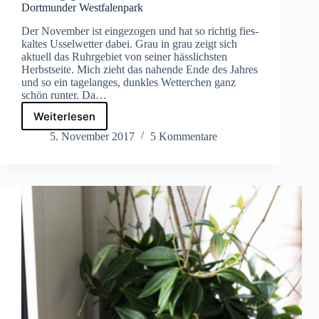
Dortmunder Westfalenpark
Der November ist eingezogen und hat so richtig fies-
kaltes Usselwetter dabei. Grau in grau zeigt sich
aktuell das Ruhrgebiet von seiner hässlichsten
Herbstseite. Mich zieht das nahende Ende des Jahres
und so ein tagelanges, dunkles Wetterchen ganz
schön runter. Da…
Weiterlesen
Blumen
gegen
5. November 2017
5 Kommentare
den
Blues:
November
im
Dortmunder
Westfalenpark