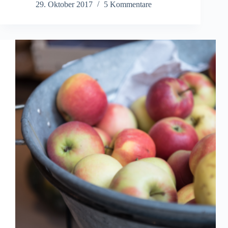
Update
29. Oktober 2017
5 Kommentare
&
Küchenboden-
News
(inkl.
Link-
Tipps)