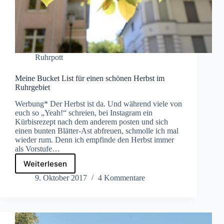
Ruhrpott
Meine Bucket List für einen schönen Herbst im
Ruhrgebiet
Werbung* Der Herbst ist da. Und während viele von
euch so „Yeah!“ schreien, bei Instagram ein
Kürbisrezept nach dem anderem posten und sich
einen bunten Blätter-Ast abfreuen, schmolle ich mal
wieder rum. Denn ich empfinde den Herbst immer
als Vorstufe…
Weiterlesen
Meine
Bucket
9. Oktober 2017
4 Kommentare
List
für
einen
schönen