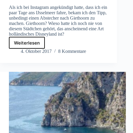
Als ich bei Instagram angekündigt hatte, dass ich ein
paar Tage ans IJsselmeer fahre, bekam ich den Tipp,
unbedingt einen Abstecher nach Giethoorn zu
machen. Giethoorn? Wieso hatte ich noch nie von
diesem Städtchen gehört, das anscheinend eine Art
holländisches Disneyland ist?
Weiterlesen
„Venedig
des
4. Oktober 2017
8 Kommentare
Nordens“:
Ein
Ausflug
ins
holländische
Giethoorn