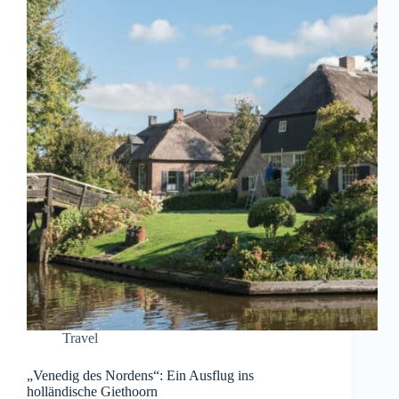
Herbst
im
Ruhrgebiet
Travel
„Venedig des Nordens“: Ein Ausflug ins
holländische Giethoorn