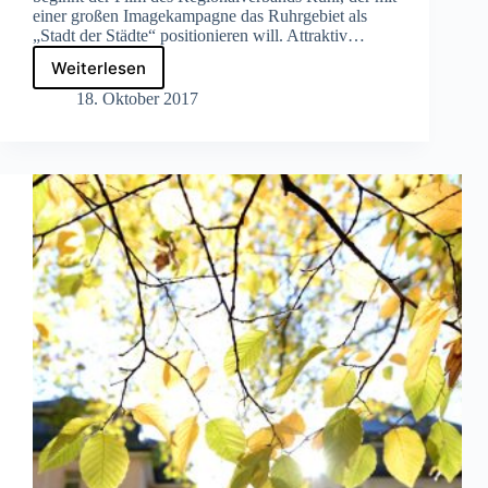
einer großen Imagekampagne das Ruhrgebiet als
„Stadt der Städte“ positionieren will. Attraktiv…
Weiterlesen
Imagekampagne:
Das
18. Oktober 2017
Ruhrgebiet
als
die
„Stadt
der
Städte“