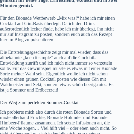
gemacht für heiße Tage. Erfrischend, exotisch und in zwei
Minuten gemixt.
Für den Bionade Wettbewerb „Mix was!“ habe ich mir einen
Cocktail auf Gin-Basis überlegt. Da ich den Drink
außerordentlich lecker finde, habe ich mir überlegt, ihn nicht
nur auf Instagram zu posten, sondern euch auch das Rezept
hier im Blog zu präsentieren.
Die Entstehungsgeschichte zeigt mir mal wieder, dass das
altbekannte „keep it simple“ auch auf die Cocktail-
Entwicklung zutrifft und ich mich nicht immer so verzetteln
sollte. Für das Gewinnspiel musste es etwas mit einer Bionade
Sorte meiner Wahl sein. Eigentlich wollte ich nicht schon
wieder einen grünen Cocktail posten wie diesen
Gin mit
Waldmeister und Sekt
, sondern etwas schön beerig-rotes. Es
ist ja Sommer und Erdbeerzeit!
Der Weg zum perfekten Sommer-Cocktail
Ich probierte mich also durch die roten Bionade Sorten und
mixte allerhand Früchte, Bionade Holunder und Bionade
Himbeer-Pflaume zusammen. Ich setzte Infusionen an, die
eine Woche zogen… Viel hilft viel – oder eben auch nicht. So
richtig überzeugt war ich jedenfalls nicht von meinen