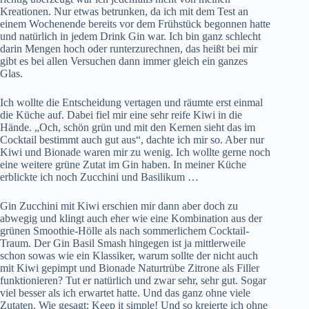
Kreationen. Nur etwas betrunken, da ich mit dem Test an
einem Wochenende bereits vor dem Frühstück begonnen hatte
und natürlich in jedem Drink Gin war. Ich bin ganz schlecht
darin Mengen hoch oder runterzurechnen, das heißt bei mir
gibt es bei allen Versuchen dann immer gleich ein ganzes
Glas.
Ich wollte die Entscheidung vertagen und räumte erst einmal
die Küche auf. Dabei fiel mir eine sehr reife Kiwi in die
Hände. „Och, schön grün und mit den Kernen sieht das im
Cocktail bestimmt auch gut aus“, dachte ich mir so. Aber nur
Kiwi und Bionade waren mir zu wenig. Ich wollte gerne noch
eine weitere grüne Zutat im Gin haben. In meiner Küche
erblickte ich noch Zucchini und Basilikum …
Gin Zucchini mit Kiwi erschien mir dann aber doch zu
abwegig und klingt auch eher wie eine Kombination aus der
grünen Smoothie-Hölle als nach sommerlichem Cocktail-
Traum. Der Gin Basil Smash hingegen ist ja mittlerweile
schon sowas wie ein Klassiker, warum sollte der nicht auch
mit Kiwi gepimpt und Bionade Naturtrübe Zitrone als Filler
funktionieren? Tut er natürlich und zwar sehr, sehr gut. Sogar
viel besser als ich erwartet hatte. Und das ganz ohne viele
Zutaten. Wie gesagt: Keep it simple! Und so kreierte ich ohne