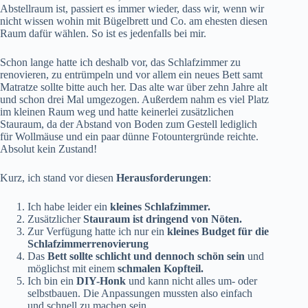
Abstellraum ist, passiert es immer wieder, dass wir, wenn wir
nicht wissen wohin mit Bügelbrett und Co. am ehesten diesen
Raum dafür wählen. So ist es jedenfalls bei mir.
Schon lange hatte ich deshalb vor, das Schlafzimmer zu
renovieren, zu entrümpeln und vor allem ein neues Bett samt
Matratze sollte bitte auch her. Das alte war über zehn Jahre alt
und schon drei Mal umgezogen. Außerdem nahm es viel Platz
im kleinen Raum weg und hatte keinerlei zusätzlichen
Stauraum, da der Abstand von Boden zum Gestell lediglich
für Wollmäuse und ein paar dünne Fotountergründe reichte.
Absolut kein Zustand!
Kurz, ich stand vor diesen
Herausforderungen
:
Ich habe leider ein
kleines Schlafzimmer.
Zusätzlicher
Stauraum ist dringend von Nöten.
Zur Verfügung hatte ich nur ein
kleines Budget für die
Schlafzimmerrenovierung
Das
Bett sollte schlicht und dennoch schön sein
und
möglichst mit einem
schmalen Kopfteil.
Ich bin ein
DIY-Honk
und kann nicht alles um- oder
selbstbauen. Die Anpassungen mussten also einfach
und schnell zu machen sein.