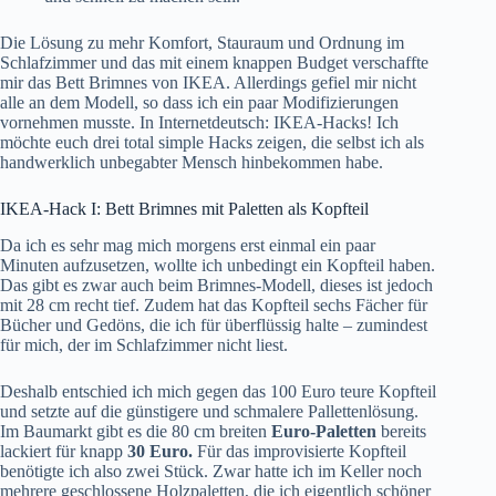
Die Lösung zu mehr Komfort, Stauraum und Ordnung im
Schlafzimmer und das mit einem knappen Budget verschaffte
mir das Bett Brimnes von IKEA. Allerdings gefiel mir nicht
alle an dem Modell, so dass ich ein paar Modifizierungen
vornehmen musste. In Internetdeutsch: IKEA-Hacks! Ich
möchte euch drei total simple Hacks zeigen, die selbst ich als
handwerklich unbegabter Mensch hinbekommen habe.
IKEA-Hack I: Bett Brimnes mit Paletten als Kopfteil
Da ich es sehr mag mich morgens erst einmal ein paar
Minuten aufzusetzen, wollte ich unbedingt ein Kopfteil haben.
Das gibt es zwar auch beim Brimnes-Modell, dieses ist jedoch
mit 28 cm recht tief. Zudem hat das Kopfteil sechs Fächer für
Bücher und Gedöns, die ich für überflüssig halte – zumindest
für mich, der im Schlafzimmer nicht liest.
Deshalb entschied ich mich gegen das 100 Euro teure Kopfteil
und setzte auf die günstigere und schmalere Pallettenlösung.
Im Baumarkt gibt es die 80 cm breiten
Euro-Paletten
bereits
lackiert für knapp
30 Euro.
Für das improvisierte Kopfteil
benötigte ich also zwei Stück. Zwar hatte ich im Keller noch
mehrere geschlossene Holzpaletten, die ich eigentlich schöner