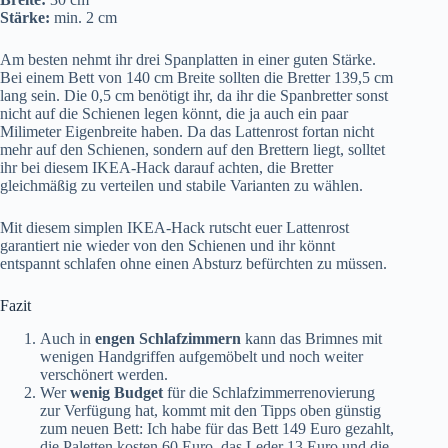
Stärke:
min. 2 cm
Am besten nehmt ihr drei Spanplatten in einer guten Stärke.
Bei einem Bett von 140 cm Breite sollten die Bretter 139,5 cm
lang sein. Die 0,5 cm benötigt ihr, da ihr die Spanbretter sonst
nicht auf die Schienen legen könnt, die ja auch ein paar
Milimeter Eigenbreite haben. Da das Lattenrost fortan nicht
mehr auf den Schienen, sondern auf den Brettern liegt, solltet
ihr bei diesem IKEA-Hack darauf achten, die Bretter
gleichmäßig zu verteilen und stabile Varianten zu wählen.
Mit diesem simplen IKEA-Hack rutscht euer Lattenrost
garantiert nie wieder von den Schienen und ihr könnt
entspannt schlafen ohne einen Absturz befürchten zu müssen.
Fazit
Auch in
engen Schlafzimmern
kann das Brimnes mit
wenigen Handgriffen aufgemöbelt und noch weiter
verschönert werden.
Wer
wenig Budget
für die Schlafzimmerrenovierung
zur Verfügung hat, kommt mit den Tipps oben günstig
zum neuen Bett: Ich habe für das Bett 149 Euro gezahlt,
die Paletten kosten 60 Euro, das Leder 13 Euro und die