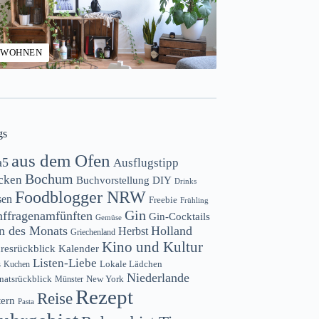
WOHNEN
gs
aus dem Ofen
a5
Ausflugstipp
Bochum
cken
Buchvorstellung
DIY
Drinks
Foodblogger NRW
sen
Freebie
Frühling
Gin
nffragenamfünften
Gin-Cocktails
Gemüse
n des Monats
Holland
Herbst
Griechenland
Kino und Kultur
resrückblick
Kalender
Listen-Liebe
s
Lokale Lädchen
Kuchen
Niederlande
atsrückblick
New York
Münster
Rezept
Reise
tern
Pasta