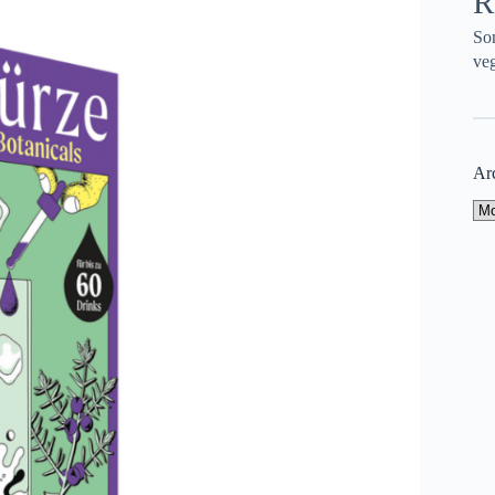
R
So
veg
Ar
Ar