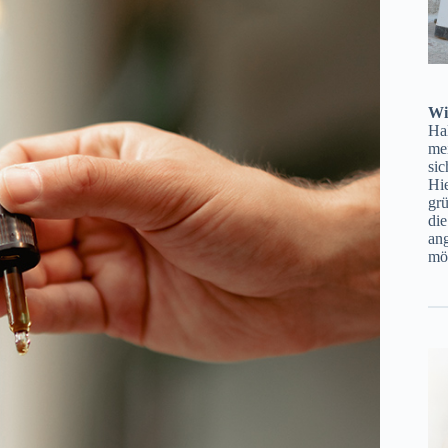
Wi
Ha
mei
sic
Hie
gr
di
ang
möc