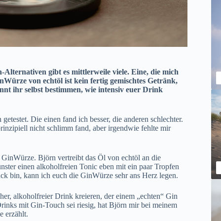
lternativen gibt es mittlerweile viele. Eine, die mich
inWürze von echtöl ist kein fertig gemischtes Getränk,
nt ihr selbst bestimmen, wie intensiv euer Drink
 getestet. Die einen fand ich besser, die anderen schlechter.
inzipiell nicht schlimm fand, aber irgendwie fehlte mir
 GinWürze. Björn vertreibt das Öl von echtöl an die
ster einen alkoholfreien Tonic eben mit ein paar Tropfen
k bin, kann ich euch die GinWürze sehr ans Herz legen.
er, alkoholfreier Drink kreieren, der einem „echten“ Gin
rinks mit Gin-Touch sei riesig, hat Björn mir bei meinem
ße
erzählt.