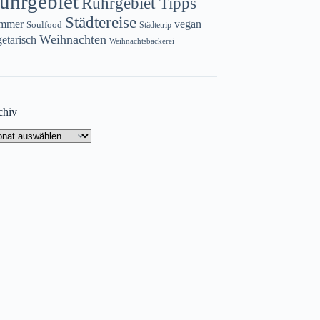
uhrgebiet
Ruhrgebiet Tipps
Städtereise
mmer
vegan
Soulfood
Städtetrip
Weihnachten
etarisch
Weihnachtsbäckerei
chiv
chiv