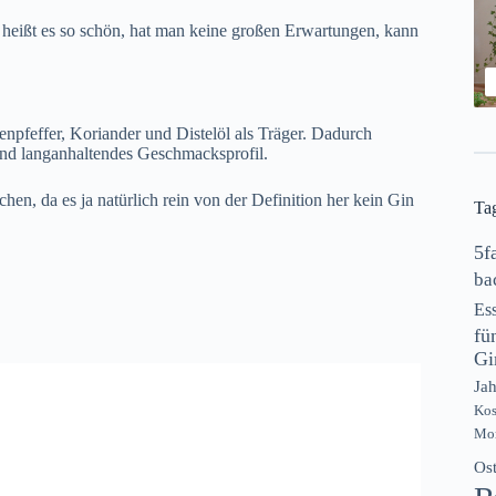
heißt es so schön, hat man keine großen Erwartungen, kann
npfeffer, Koriander und Distelöl als Träger. Dadurch
nd langanhaltendes Geschmacksprofil.
en, da es ja natürlich rein von der Definition her kein Gin
Ta
5f
ba
Es
fü
Gi
Jah
Ko
Mon
Os