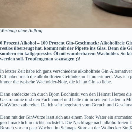
Werbung ohne Auftrag
0 Prozent Alkohol – 100 Prozent Gin-Geschmack: Alkoholfreie Gin-A
restlos überzeugt hat, kommt mit der Pipette ins Glas. Denn die G
sondern ein kaltgepresstes Öl mit wunderbarem Wacholder. So kön
werden soll. Tropfengenau sozusagen ;)!
In letzter Zeit habe ich ganz verschiedene alkoholfreie Gin-Alternativen
Oft haben mich die alkoholfreien Getränke an Limo erinnert. Was ich pr
immer die typische Wacholder-Note, die ich an Gin so liebe.
Dann entdeckte ich durch
Björn Bochinski
von den
Heimat Heroes
die
Gastronomie und den Fachhandel und hatte mir in seinem Laden in Mün
GinWürze zubereitet. Da ich sehr begeistert vom Geruch und Geschmac
Denn mit der GinWürze lässt sich aus einem Tonic Water ein aromatisch
geschmacklich in nichts nachsteht. Die Nachfrage nach alkoholfreien D
Besuch vor ein paar Wochen im
Schnaps Store an der Wolbecker Stra